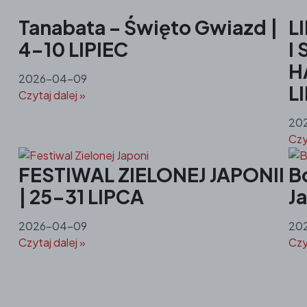
Tanabata – Święto Gwiazd |
L
4-10 LIPIEC
I
H
2026-04-09
L
Czytaj dalej »
20
Czy
FESTIWAL ZIELONEJ JAPONII
B
| 25-31 LIPCA
Ja
2026-04-09
20
Czytaj dalej »
Czy