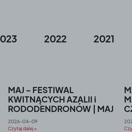
2023
2022
2021
MAJ – FESTIWAL
M
KWITNĄCYCH AZALII i
M
RODODENDRONÓW | MAJ
C
2026-04-09
20
Czytaj dalej »
Czy