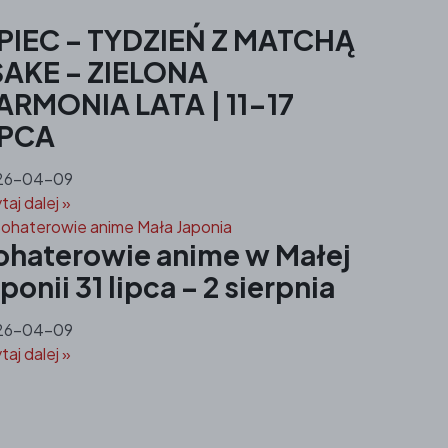
IPIEC – TYDZIEŃ Z MATCHĄ
 SAKE – ZIELONA
ARMONIA LATA | 11-17
IPCA
26-04-09
taj dalej »
ohaterowie anime w Małej
ponii 31 lipca – 2 sierpnia
26-04-09
taj dalej »