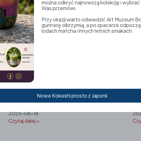
można odkryć najnowszą kolekcję i wybrać K
Czy
Was przemówi.
Przy okazji warto odwiedzić Art Muzeum B
Zakochaj się w Kokeshi –
S
gunnerę olbrzymią, a po spacerze odpoczą
Tydzień Drewnianych
J
lodach matcha i innych letnich smakach.
Talizmanów
202
Czy
2025-07-13
Czytaj dalej »
FESTIWAL SAKE 19.06-
K
Nowe Kokeshi prosto z Japonii
✨
22.06
D
2025-06-18
20
Czytaj dalej »
Czy