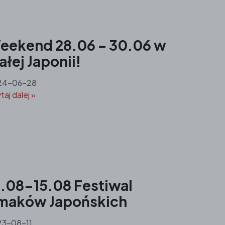
eekend 28.06 – 30.06 w
łej Japonii!
24-06-28
taj dalej »
3.08-15.08 Festiwal
maków Japońskich
3-08-11