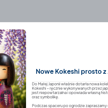
Nowe Kokeshi prosto z J
-
Międzynarodowy Dzień
D
Pokoju 21.09.2025
kl
Do Małej Japonii właśnie dotarła nowa kole
w
Kokeshi – ręcznie wykonywanych przez jap
2025-09-12
jest niepowtarzalna i opowiada własną hist
J
Czytaj dalej »
oraz symbolikę.
Podczas spaceru po ogrodzie zapraszamy d
20