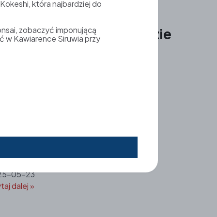
okeshi, która najbardziej do
taj dalej »
onsai, zobaczyć imponującą
amuraj i gejsze w ogrodzie
ć w Kawiarence Siruwia przy
apońskim SIRUWIA
5-07-11
taj dalej »
odomo no Hi – Dzień
ziecka! 21.05-01.06
25-05-23
taj dalej »