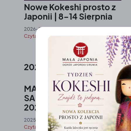
Nowe Kokeshi prosto z
Japonii | 8-14 Sierpnia
2026-04-09
Czytaj dalej »
2025
MANDALA W DUCHU WABI
SABI 18 i 25 października
2025 r. | godz. 13.00
2025-10-09
Czytaj dalej »