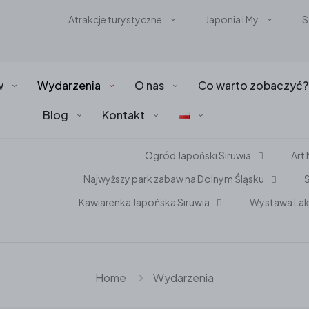
Atrakcje turystyczne
Japonia i My
S
w
Wydarzenia
O nas
Co warto zobaczyć?
Blog
Kontakt
Ogród Japoński Siruwia
Art
Najwyższy park zabaw na Dolnym Śląsku
S
Kawiarenka Japońska Siruwia
Wystawa Lal
Home
Wydarzenia