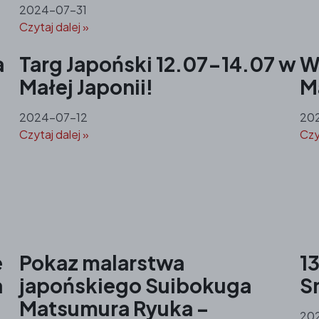
2024-07-31
Czytaj dalej »
a
Targ Japoński 12.07-14.07 w
W
Małej Japonii!
Ma
2024-07-12
20
Czytaj dalej »
Czy
e
Pokaz malarstwa
1
a
japońskiego Suibokuga
S
Matsumura Ryuka –
202