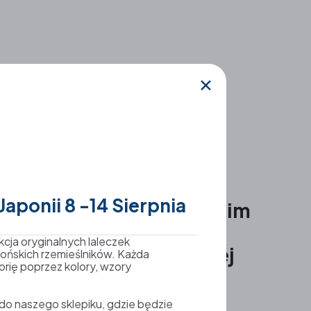
✕
aponii 8 -14 Sierpnia
ługi weekend w japońskim
imacie „Festiwal Sake i
kcja oryginalnych laleczek
arsztaty Origami w Małej
ońskich rzemieślników. Każda
orię poprzez kolory, wzory
aponii”
o naszego sklepiku, gdzie będzie
25-08-13