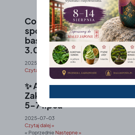
Cosplay w Małej Japonii –
spotkanie z bohaterami
baśni i legend ? 1.08-
3.08.2025
2025-07-17
Czytaj dalej »
✨ Astralne Święto
Zakochanych – Tanabata 
5-7 lipca
2025-07-03
Czytaj dalej »
« Poprzednie
Następne »