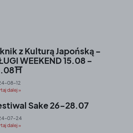
knik z Kulturą Japońską –
ŁUGI WEEKEND 15.08 –
8.08⛩️
24-08-12
taj dalej »
estiwal Sake 26-28.07
24-07-24
taj dalej »