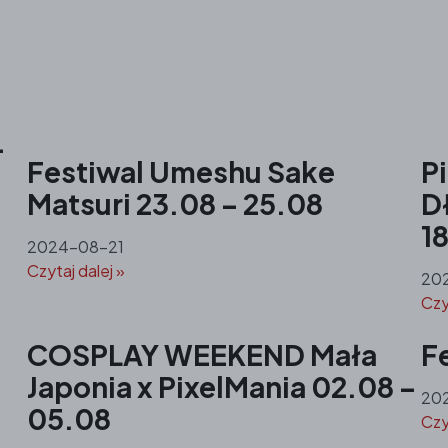
–
Festiwal Umeshu Sake
Pi
Matsuri 23.08 – 25.08
D
1
2024-08-21
Czytaj dalej »
20
Czy
j
COSPLAY WEEKEND Mała
F
Japonia x PixelMania 02.08 –
20
05.08
Czy