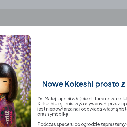
 Zabawa i
Nowe Kokeshi prosto z J
podpis zdjęcia: Letni Tor Sa
karpacz.net
ie mogliśmy pominąć
Do Małej Japonii właśnie dotarła nowa kole
 Sportu Kolorowa. Letni
Kokeshi – ręcznie wykonywanych przez jap
jest niepowtarzalna i opowiada własną hist
e tylko dla
oraz symbolikę.
, przez co rynna
rasa obejmuje dwa tunele,
Podczas spaceru po ogrodzie zapraszamy d