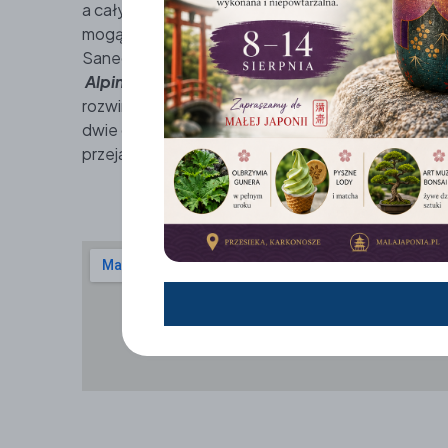
a cały przejazd dostarcza mnóstwa wrażeń. Co istot
mogą zjeżdżać torem wyłącznie z osobą dorosłą.
Saneczkowego, Kolorowa przygotowała również c
Alpine Coaster o długości 800 m.
Podczas zjaz
rozwinąć prędkość do 35 km/h, a jednym wózkie
dwie osoby dorosłe. Mając ochotę na
dobrą zab
przejażdżka zjeżdżalnią będzie świetnym wybore