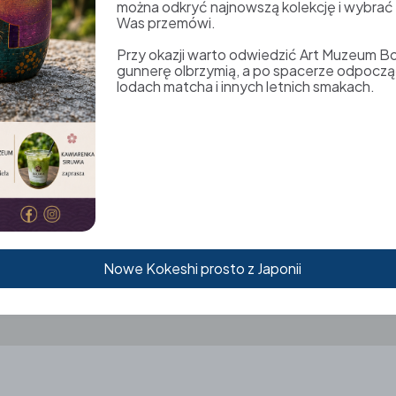
można odkryć najnowszą kolekcję i wybrać K
ne, dzieci poniżej 8 r.ż.
Was przemówi.
 Oprócz Letniego Toru
ałoroczną atrakcję –
Przy okazji warto odwiedzić Art Muzeum B
gunnerę olbrzymią, a po spacerze odpoczą
du saneczkami można
lodach matcha i innych letnich smakach.
m mogą zjeżdżać nawet
awę w centrum Karpacza
,
m.
Nowe Kokeshi prosto z Japonii