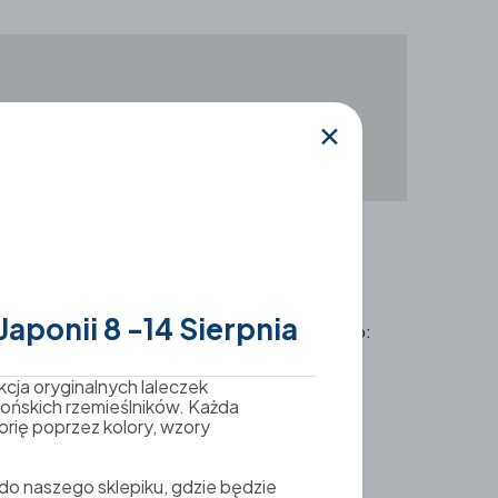
✕
aponii 8 -14 Sierpnia
neczkowy Kolorowa. Karpacz, ul. Parkowa 10 Źródło:
kcja oryginalnych laleczek
ońskich rzemieślników. Każda
orię poprzez kolory, wzory
o naszego sklepiku, gdzie będzie