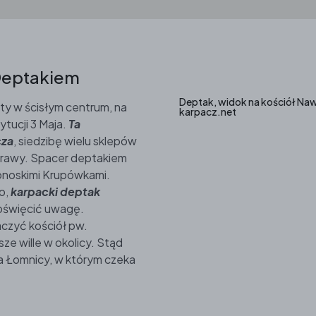
Deptakiem
Deptak, widok na kościół Nawi
y w ścisłym centrum, na
karpacz.net
tucji 3 Maja.
Ta
cza
, siedzibę wielu sklepów
potrawy. Spacer deptakiem
onoskimi Krupówkami.
o,
karpacki deptak
 poświęcić uwagę.
aczyć kościół pw.
sze wille w okolicy. Stąd
na Łomnicy, w którym czeka