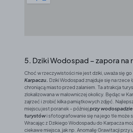
5. Dziki Wodospad – zapora na
Choć w rzeczywistości nie jest dziki, uważa się go
Karpaczu.
Dziki Wodospad znajduje się na rzece Ł
chroniącą miasto przed zalaniem. Ta atrakcja tury
zlokalizowana w malowniczej okolicy. Będąc w Ka
zajrzeć i zrobić kilka pamiątkowych zdjęć. Najlep
miejscu jest poranek – później
przy wodospadzie 
turystów
i sfotografowanie się na jego tle może
Wracając z Dzikiego Wodospadu do Karpacza możn
ciekawe miejsca, jak np. Anomalię Grawitacji przy u