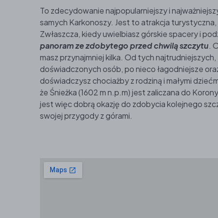
To zdecydowanie najpopularniejszy i najważniejsz
samych Karkonoszy. Jest to atrakcja turystyczna,
Zwłaszcza, kiedy uwielbiasz górskie spacery i pod
panoram ze zdobytego przed chwilą szczytu
. 
masz przynajmniej kilka. Od tych najtrudniejszyc
doświadczonych osób, po nieco łagodniejsze oraz
doświadczysz chociażby z rodziną i małymi dziećm
że Śnieżka (1602 m n.p.m) jest zaliczana do Koron
jest więc dobrą okazję do zdobycia kolejnego szc
swojej przygody z górami.