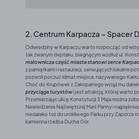
2. Centrum Karpacza – Spacer 
Odwiedziny w Karpaczu warto rozpocząć od wizyt
tak zwanym deptaku, biegnącym wzdłuż ul. Konsty
malownicza część miasta stanowi serce Karpa
z pamiątkami i restauracji, serwujących lokalne 
pozwoli poczuć klimat miejsca, nazywanego Kark
Choć do Krupówek z Zakopanego wciąż mu dalek
przyciąga turystów
i jest atrakcją, której warto
Przemierzając ulicę Konstytucji 3 Maja można zob
Nawiedzenia Najświętszej Marii Panny i najpiękniej
niedaleko też do urokliwego Parku przy Zaporze 
kamienna rzeźba Ducha Gór.