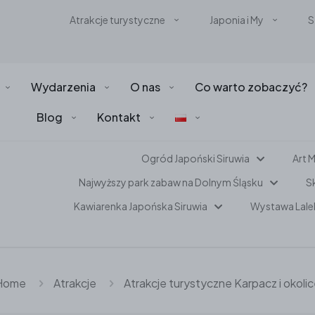
Atrakcje turystyczne
Japonia i My
S
Wydarzenia
O nas
Co warto zobaczyć?
Blog
Kontakt
Ogród Japoński Siruwia
Art 
Najwyższy park zabaw na Dolnym Śląsku
Sk
Kawiarenka Japońska Siruwia
Wystawa Lale
Home
Atrakcje
Atrakcje turystyczne Karpacz i okoli