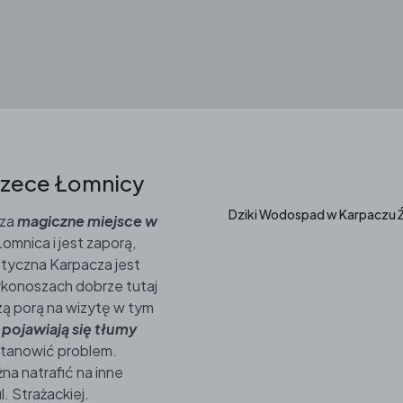
 rzece Łomnicy
Dziki Wodospad w Karpaczu Ź
 za
magiczne miejsce w
omnica i jest zaporą,
styczna Karpacza jest
rkonoszach dobrze tutaj
szą porą na wizytę w tym
pojawiają się tłumy
 stanowić problem.
a natrafić na inne
l. Strażackiej.