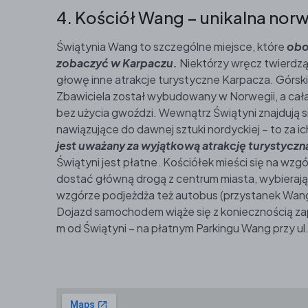
4. Kościół Wang – unikalna nor
Świątynia Wang to szczególne miejsce, które
obo
zobaczyć w Karpaczu.
Niektórzy wręcz twierdzą,
głowę inne atrakcje turystyczne Karpacza. Górsk
Zbawiciela został wybudowany w Norwegii, a cał
bez użycia gwoździ. Wewnątrz Świątyni znajdują 
nawiązujące do dawnej sztuki nordyckiej – to za i
jest uważany za wyjątkową atrakcję turystyczn
Świątyni jest płatne. Kościółek mieści się na wzgó
dostać główną drogą z centrum miasta, wybieraj
wzgórze podjeżdża też autobus (przystanek Wang
Dojazd samochodem wiąże się z koniecznością zap
m od Świątyni – na płatnym Parkingu Wang przy ul.