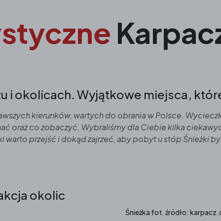
ystyczne
Karpacz
zu i okolicach. Wyjątkowe miejsca, któ
iekawszych kierunków, wartych do obrania w Polsce. Wycie
chać oraz co zobaczyć. Wybraliśmy dla Ciebie kilka ciekawyc
i warto przejść i dokąd zajrzeć, aby pobyt u stóp Śnieżki b
akcja okolic
Śnieżka fot. źródło: karpacz