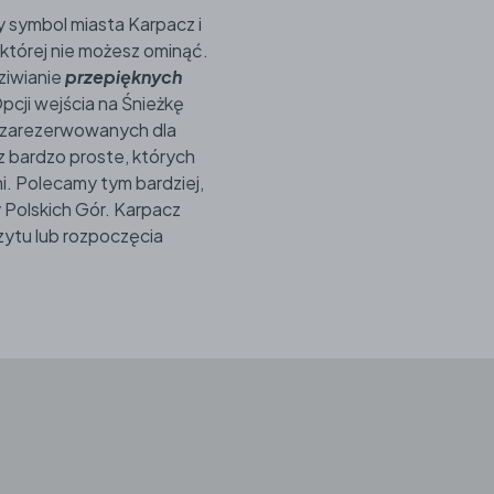
y symbol miasta Karpacz i
 której nie możesz ominąć.
ziwianie
przepięknych
Opcji wejścia na Śnieżkę
h, zarezerwowanych dla
 bardzo proste, których
i. Polecamy tym bardziej,
y Polskich Gór. Karpacz
zytu lub rozpoczęcia