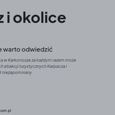
 i okolice
re warto odwiedzić
czka w Karkonosze za każdym razem może
h atrakcji turystycznych Karpacza i
ył niezapomniany.
.com.pl