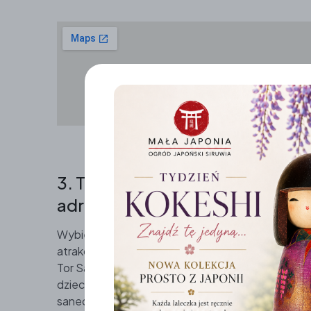
3. Tory Saneczkowe Kolorowa –
adrenalina
Wybierając ciekawe miejsca w mieście Karpacz n
atrakcji, przygotowanej przez Centrum Rekreacji i
Tor Saneczkowy w Karpaczu to ciekawa atrakcja ni
dzieci.
Długość zjazdu torem obejmuje 1060 m
saneczkowa jest jedną z najdłuższych w Polsce! T