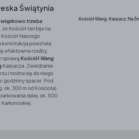
weska Świątynia
Kościół Wang. Karpacz, Na Śn
wiązkowo trzeba
 że Kościół ten bije na
i Kościół Naszego
a konstrukcja powstała
się efektowne rzeźby,
ch sprawą
Kościół Wang
ą
Karpacza. Zwiedzanie
rzu i można się do niego
ąc godzinny spacer. Pod
, ok. 300 m od Kościoła).
arkowania dalej, ok. 500
 Karkonoskiej.